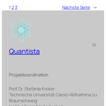
1
2
3
Nächste Seite
→
Quantista
Projektkoordination
Prof. Dr. Stefanie Kroker
Technische Universität Carolo‐Wilhelmina zu
Braunschweig