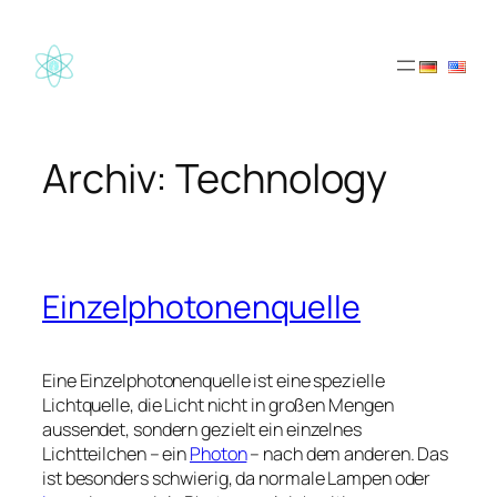
Zum
Inhalt
springen
Archiv:
Technology
Einzelphotonenquelle
Eine Einzelphotonenquelle ist eine spezielle
Lichtquelle, die Licht nicht in großen Mengen
aussendet, sondern gezielt ein einzelnes
Lichtteilchen – ein
Photon
– nach dem anderen. Das
ist besonders schwierig, da normale Lampen oder