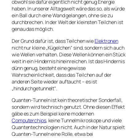
obwohl sie dafür eigentlich nicht genug Energie
haben. In unserer Alltagswelt wäre das so, als würde
ein Ball durch eine Wand gelangen, ohne sie zu
durchbrechen. In der Welt der kleinsten Teilchen ist
genau das möglich.
Der Grund dafür ist, dass Teilchen wie
Elektronen
nicht nur kleine „Kügelchen“ sind, sondern sich auch
wie Wellen verhalten. Diese Wellen können ein Stück
weit in ein Hindernis hineinreichen. Ist das Hindernis
dünn genug, besteht eine gewisse
Wahrscheinlichkeit, dass das Teilchen auf der
anderen Seite wieder auftaucht – es ist
„hindurchgetunnelt“.
Quanten-Tunneln ist kein theoretischer Sonderfall,
sondern wird technisch genutzt. Ohne diesen Effekt
gäbe es zum Beispiel keine modernen
Computerchips
, keine Tunnelmikroskope und viele
Quantentechnologien nicht. Auch in der Natur spielt
Quanten-Tunneln eine Rolle, etwa bei