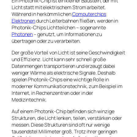
Ein Photonik-Chip ist ein kleiner Baustein, der mit
Licht statt mit elektrischem Strom arbeitet.
Während in herkömmlichen
Computerchips
Elektronen
durch Leiterbahnen fließen, werden in
Photonik-Chips Lichtteilchen – sogenannte
Photonen
– genutzt, um Informationen zu
übertragen oder zu verarbeiten.
Der große Vorteil von Licht ist seine Geschwindigkeit
und Effizienz. Licht kann sehr schnell große
Datenmengen transportieren und erzeugt dabei
weniger Wärme als elektrische Signale. Deshalb
spielen Photonik-Chips eine wichtige Rolle in
moderner Kommunikationstechnik, zum Beispiel im
Internet, in Rechenzentren oder in der
Medizintechnik.
Auf einem Photonik-Chip befinden sich winzige
Strukturen, die Licht lenken, teilen, verstärken oder
messen. Diese Strukturen sind oft nur wenige
tausendstel Millimeter groß. Trotz ihrer geringen