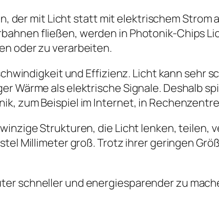
ein, der mit Licht statt mit elektrischem Stro
rbahnen fließen, werden in Photonik-Chips L
en oder zu verarbeiten.
eschwindigkeit und Effizienz. Licht kann seh
er Wärme als elektrische Signale. Deshalb sp
k, zum Beispiel im Internet, in Rechenzentre
inzige Strukturen, die Licht lenken, teilen,
stel Millimeter groß. Trotz ihrer geringen G
ter schneller und energiesparender zu mache